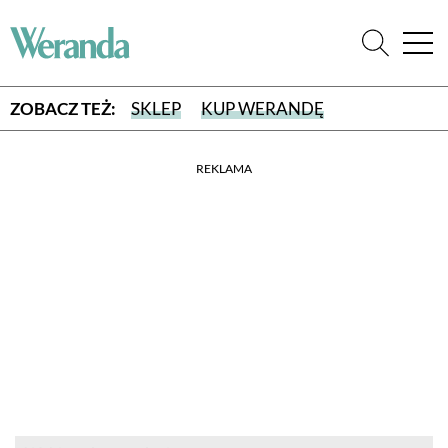
ZOBACZ TEŻ:
SKLEP
KUP WERANDĘ
REKLAMA
WYBIERZ TYP WYDANIA
WYDANIE DRUKOWANE
aktualny numer z dostawą do domu
E-WYDANIE PDF
przeglądaj bezpośrednio na Twoim komputerze lub urządzeniu
mobilnym