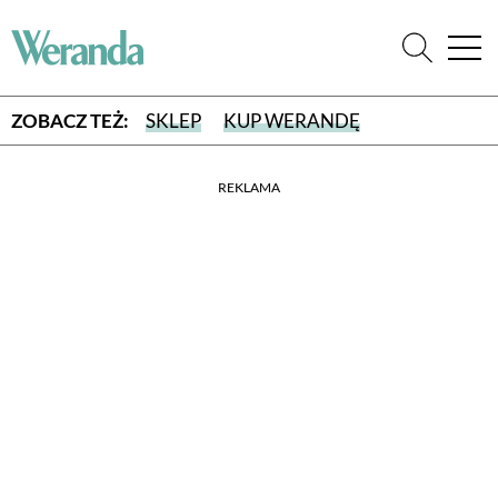
ZOBACZ TEŻ:
SKLEP
KUP WERANDĘ
REKLAMA
WYBIERZ TYP WYDANIA
WYDANIE DRUKOWANE
aktualny numer z dostawą do domu
E-WYDANIE PDF
przeglądaj bezpośrednio na Twoim komputerze lub urządzeniu
mobilnym