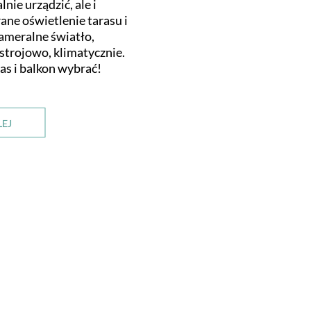
nie urządzić, ale i
ane oświetlenie tarasu i
ameralne światło,
astrojowo, klimatycznie.
as i balkon wybrać!
LEJ