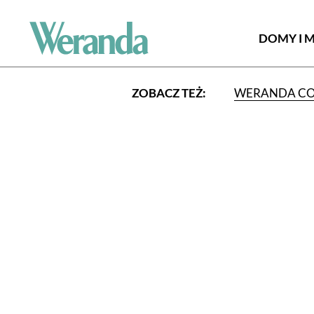
DOMY I 
ZOBACZ TEŻ:
WERANDA C