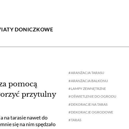
IATY DONICZKOWE
ARANŻACJA TARASU
ARANŻACJA BALKONU
 za pomocą
LAMPY ZEWNĘTRZNE
worzyć przytulny
OŚWIETLENIE DO OGRODU
DEKORACJE NA TARAS
DEKORACJE OGRODOWE
a na tarasie nawet do
TARAS
emnie się na nim spędzało