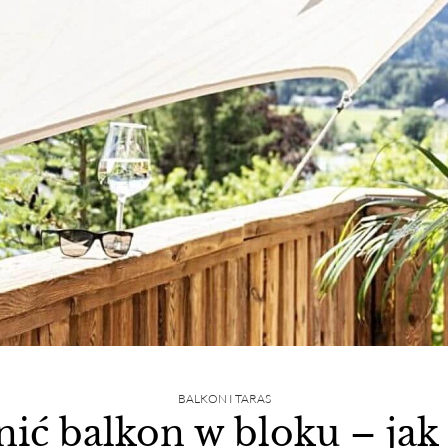
BALKON I TARAS
nić balkon w bloku – jak