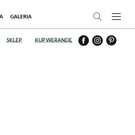
IA
GALERIA
SKLEP
KUP WERANDĘ
WYBIERZ TYP WYDANIA
WYDANIE DRUKOWANE
aktualny numer z dostawą do domu
E-WYDANIE PDF
przeglądaj bezpośrednio na Twoim
komputerze lub urządzeniu mobilnym