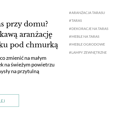
ARANŻACJA TARASU
TARAS
ras przy domu?
DEKORACJE NA TARAS
ekawą aranżację
MEBLE NA TARAS
nku pod chmurką
MEBLE OGRODOWE
LAMPY ZEWNĘTRZNE
 co zmienić na małym
nek na świeżym powietrzu
ysły na przytulną
LEJ