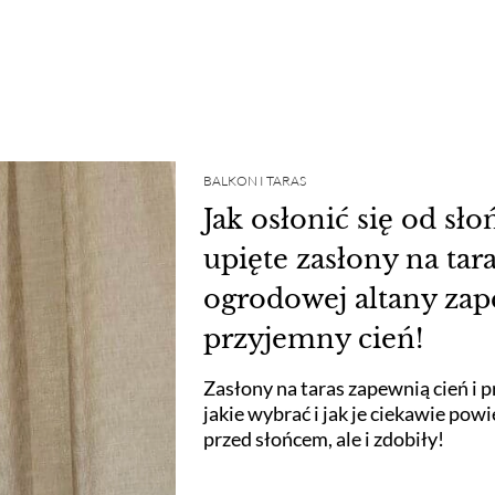
BALKON I TARAS
Jak osłonić się od sł
upięte zasłony na tara
ogrodowej altany za
przyjemny cień!
Zasłony na taras zapewnią cień i 
jakie wybrać i jak je ciekawie powie
przed słońcem, ale i zdobiły!