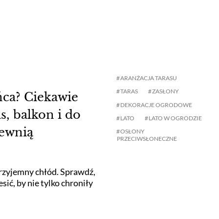
ARANŻACJA TARASU
TARAS
ZASŁONY
ońca? Ciekawie
DEKORACJE OGRODOWE
s, balkon i do
LATO
LATO W OGRODZIE
pewnią
OSŁONY
PRZECIWSŁONECZNE
przyjemny chłód. Sprawdź,
sić, by nie tylko chroniły