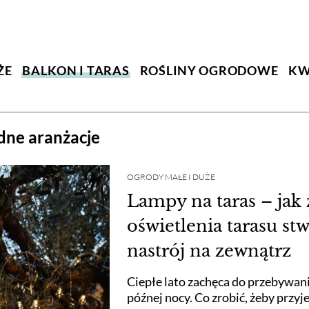
ŻE
BALKON I TARAS
ROŚLINY OGRODOWE
KW
odne aranżacje
OGRODY MAŁE I DUŻE
Lampy na taras – jak
oświetlenia tarasu st
nastrój na zewnątrz
Ciepłe lato zachęca do przebywani
późnej nocy. Co zrobić, żeby przyj