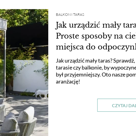
BALKON I TARAS
Jak urządzić mały ta
Proste sposoby na ci
miejsca do odpoczy
Jak urządzić mały taras? Sprawdź,
tarasie czy balkonie, by wypoczy
był przyjemniejszy. Oto nasze pom
aranżację!
CZYTAJ DA