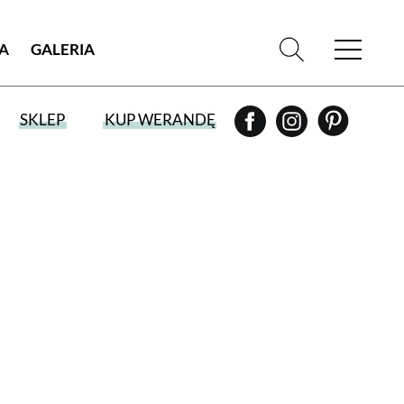
IA
GALERIA
SKLEP
KUP WERANDĘ
WYBIERZ TYP WYDANIA
WYDANIE DRUKOWANE
aktualny numer z dostawą do domu
E-WYDANIE PDF
przeglądaj bezpośrednio na Twoim
komputerze lub urządzeniu mobilnym