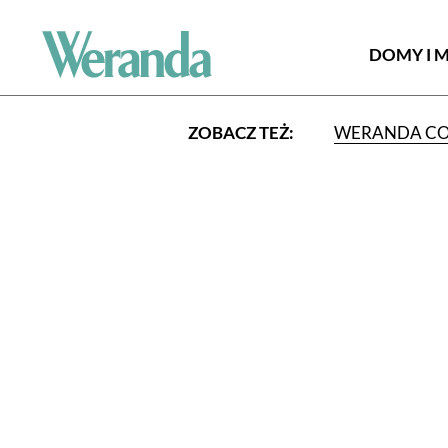
DOMY I 
ZOBACZ TEŻ:
WERANDA C