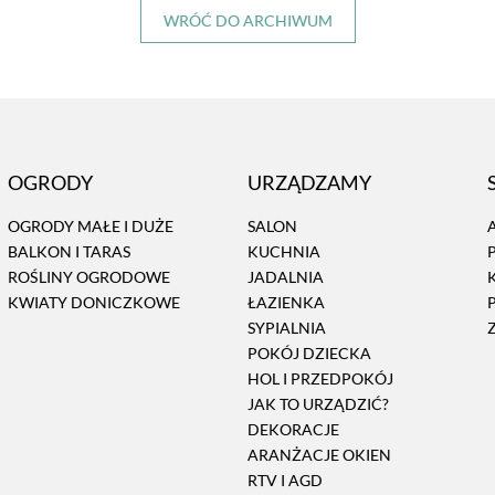
WRÓĆ DO ARCHIWUM
OGRODY
URZĄDZAMY
OGRODY MAŁE I DUŻE
SALON
BALKON I TARAS
KUCHNIA
ROŚLINY OGRODOWE
JADALNIA
KWIATY DONICZKOWE
ŁAZIENKA
SYPIALNIA
POKÓJ DZIECKA
HOL I PRZEDPOKÓJ
JAK TO URZĄDZIĆ?
DEKORACJE
ARANŻACJE OKIEN
RTV I AGD