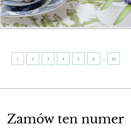
…
1
2
3
4
5
6
18
Zamów ten numer