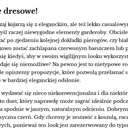
e dresowe!
zaj kojarzą się z eleganckim, ale też lekko casualow
śl raczej niewygodne elementy garderoby. Obcisłe
rać po zjedzeniu kolejnej dokładki pierogów, czy bia
dkowo zostać zachlapana czerwonym barszczem lub 
 się kiedyś, aby w swoim wigilijnym looku wykorzysta
daje się niemożliwe? Na pewno jest to nietypowe roz
le opiszemy propozycje, które pozwolą przełamać 
 w bardziej eleganckiej odsłonie.
wydawać się nieco niekonwencjonalna i dla niektór
to duet, który naprawdę może zagrać idealnie podczas
 na spodnie w jasnym, naturalnym odcieniu. Dobry
syczna czerń. Gdy chcemy je zestawić z koszulą, ra
ych, ponieważ ten look jest zarezerwowany do typ