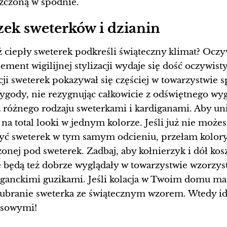
zczoną w spodnie.
zek sweterków i dzianin
niż ciepły sweterek podkreśli świąteczny klimat? Oczy
lement wigilijnej stylizacji wydaje się dość oczywis
ji sweterek pokazywał się częściej w towarzystwie s
wygody, nie rezygnując całkowicie z odświętnego w
 różnego rodzaju sweterkami i kardiganami. Aby uni
na total looki w jednym kolorze. Jeśli już nie możes
ć sweterek w tym samym odcieniu, przełam kolorys
żonej pod sweterek. Zadbaj, aby kołnierzyk i dół ko
 będą też dobrze wyglądały w towarzystwie wzorzys
ganckimi guzikami. Jeśli kolacja w Twoim domu ma r
ranie sweterka ze świątecznym wzorem. Wtedy idea
esowymi!