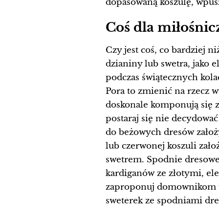
dopasowaną koszulę, wpus
Coś dla miłośnic
Czy jest coś, co bardziej 
dzianiny lub swetra, jako e
podczas świątecznych kolac
Pora to zmienić na rzecz 
doskonale komponują się z
postaraj się nie decydować 
do beżowych dresów założy
lub czerwonej koszuli zało
swetrem. Spodnie dresowe
kardiganów ze złotymi, ele
zaproponuj domownikom ub
sweterek ze spodniami dr