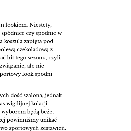
ym lookiem. Niestety,
 spódnice czy spodnie w
ła koszula zapięta pod
polewą czekoladową z
ć hit tego sezonu, czyli
wiązanie, ale nie
sportowy look spodni
ych dość szalona, jednak
 wigilijnej kolacji.
m wyborem będą beże,
czej powinniśmy unikać
owo sportowych zestawień.