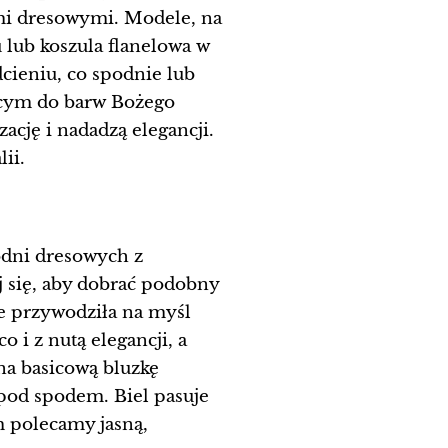
ami dresowymi. Modele, na
u lub koszula flanelowa w
cieniu, co spodnie lub
ącym do barw Bożego
zację i nadadzą elegancji.
ii.
odni dresowych z
j się, aby dobrać podobny
ie przywodziła na myśl
 i z nutą elegancji, a
na basicową bluzkę
 pod spodem. Biel pasuje
m polecamy jasną,