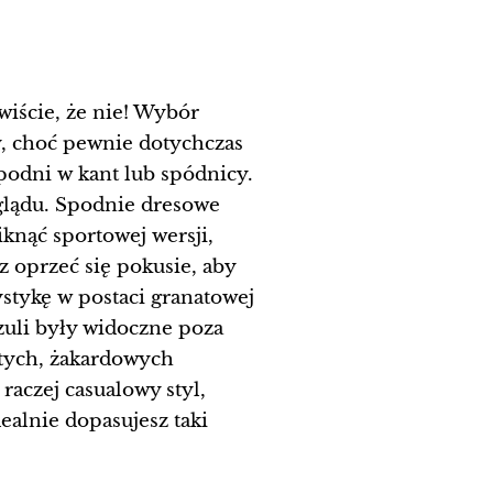
wiście, że nie! Wybór
ty, choć pewnie dotychczas
podni w kant lub spódnicy.
yglądu. Spodnie dresowe
knąć sportowej wersji,
z oprzeć się pokusie, aby
tykę w postaci granatowej
szuli były widoczne poza
tych, żakardowych
aczej casualowy styl,
lnie dopasujesz taki