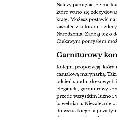
Należy pamiętać, że nie k
które warto się zdecydować
kratę. Możesz postawić na
zaszaleć z kolorami i zde
Narodzenia. Zadbaj też o do
Ciekawym pomysłem może ok
Garniturowy kom
Kolejną propozycją, która
casualową marynarką. Taki 
odcień spodni dresowych i
elegancki, garniturowy kom
przede wszystkim luźno i 
bawełnianą. Niezależnie od
do wszystkiego, a poza ty