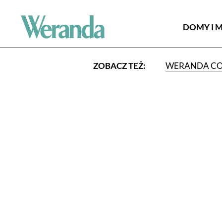
DOMY I 
ZOBACZ TEŻ:
WERANDA C