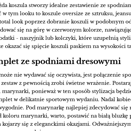
ażda koszula stworzy idealne zestawienie ze spodni
 w tym looku to koszule oversize ze sztruksu, jeans
 total look poprzez dobranie koszuli w podobnym od
cydować się na górę w czerwonym kolorze, nawiązuj
datki - naszyjnik lub kolczyki, które uzupełnią styli
azać się spięcie koszuli paskiem na wysokości tal
plet ze spodniami dresowymi
 może nie wydawać się oczywista, jest połączenie sp
zestaw z pewnością zrobi świetne wrażenie. Postara
 marynarki, ponieważ w ten sposób stylizacja będz
plet w delikatnie sportowym wydaniu. Nadal kobieco
wygodnie. Pod marynarkę najlepiej zdecydować się 
 koloru marynarki, warto, postawić na białą bluzkę
m kojarzy się z eleganckimi okazjami. Odważniejszy