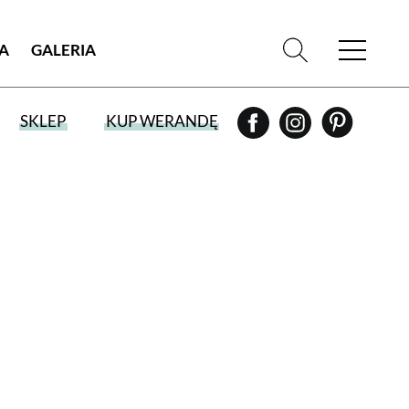
IA
GALERIA
SKLEP
KUP WERANDĘ
WYBIERZ TYP WYDANIA
WYDANIE DRUKOWANE
aktualny numer z dostawą do domu
E-WYDANIE PDF
przeglądaj bezpośrednio na Twoim
komputerze lub urządzeniu mobilnym