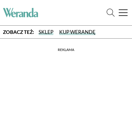
ZOBACZ TEŻ:
SKLEP
KUP WERANDĘ
REKLAMA
WYBIERZ TYP WYDANIA
WYDANIE DRUKOWANE
aktualny numer z dostawą do domu
E-WYDANIE PDF
przeglądaj bezpośrednio na Twoim komputerze lub urządzeniu
mobilnym