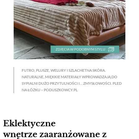
ZDJĘCIA W PODOBNYM STYLU
FUTRO, PLUSZE, WELURY I SZLACHETNA SKÓRA.
NATURALNE, MIĘKKIE MATERIAŁY WPROWADZAJĄ DO
SYPIALNI DUŻO PRZYTULNOŚCI I… ZMYSŁOWOŚCI. PLED
NA ŁÓŻKU – PODUSZKOWCY.PL
Eklektyczne
wnętrze zaaranżowane z