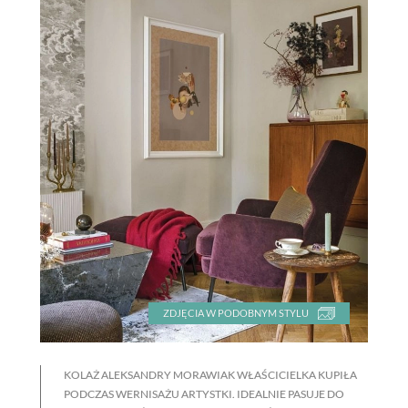
ZDJĘCIA W PODOBNYM STYLU
KOLAŻ ALEKSANDRY MORAWIAK WŁAŚCICIELKA KUPIŁA
PODCZAS WERNISAŻU ARTYSTKI. IDEALNIE PASUJE DO