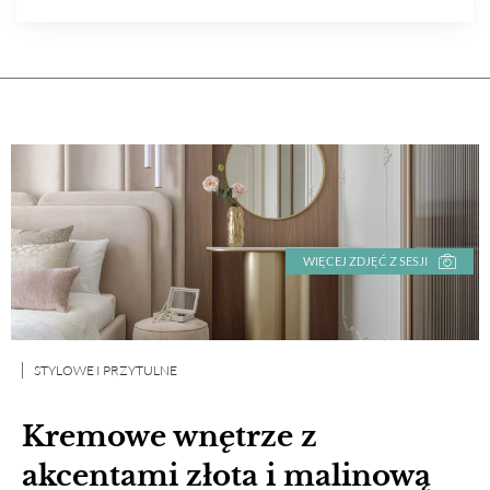
WIĘCEJ ZDJĘĆ Z SESJI
STYLOWE I PRZYTULNE
Kremowe wnętrze z
akcentami złota i malinową