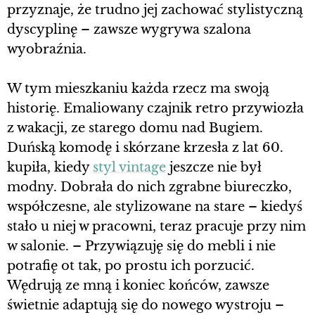
przyznaje, że trudno jej zachować stylistyczną
dyscyplinę – zawsze wygrywa szalona
wyobraźnia.
W tym mieszkaniu każda rzecz ma swoją
historię. Emaliowany czajnik retro przywiozła
z wakacji, ze starego domu nad Bugiem.
Duńską komodę i skórzane krzesła z lat 60.
kupiła, kiedy
styl vintage
jeszcze nie był
modny. Dobrała do nich zgrabne biureczko,
współczesne, ale stylizowane na stare – kiedyś
stało u niej w pracowni, teraz pracuje przy nim
w salonie. – Przywiązuję się do mebli i nie
potrafię ot tak, po prostu ich porzucić.
Wędrują ze mną i koniec końców, zawsze
świetnie adaptują się do nowego wystroju –