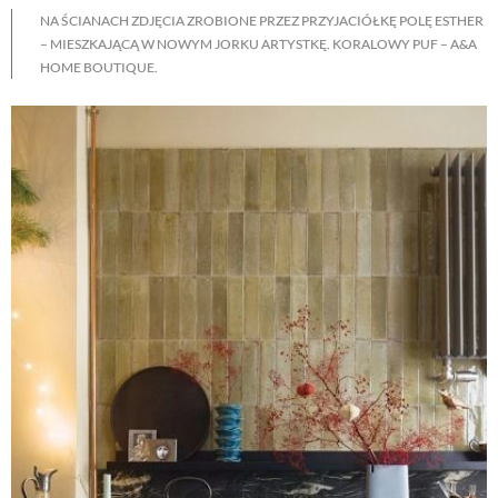
NA ŚCIANACH ZDJĘCIA ZROBIONE PRZEZ PRZYJACIÓŁKĘ POLĘ ESTHER
– MIESZKAJĄCĄ W NOWYM JORKU ARTYSTKĘ. KORALOWY PUF – A&A
HOME BOUTIQUE.