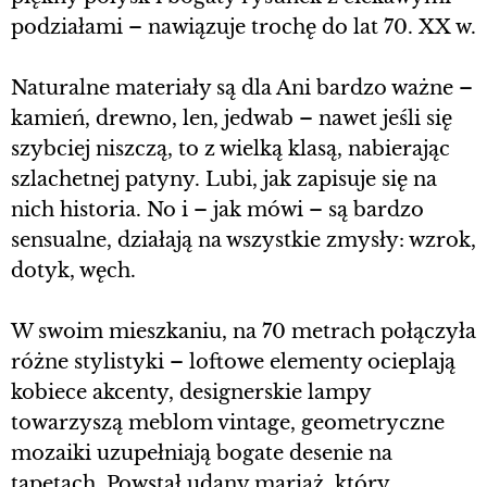
podziałami – nawiązuje trochę do lat 70. XX w.
Naturalne materiały są dla Ani bardzo ważne –
kamień, drewno, len, jedwab – nawet jeśli się
szybciej niszczą, to z wielką klasą, nabierając
szlachetnej patyny. Lubi, jak zapisuje się na
nich historia. No i – jak mówi – są bardzo
sensualne, działają na wszystkie zmysły: wzrok,
dotyk, węch.
W swoim mieszkaniu, na 70 metrach połączyła
różne stylistyki – loftowe elementy ocieplają
kobiece akcenty, designerskie lampy
towarzyszą meblom vintage, geometryczne
mozaiki uzupełniają bogate desenie na
tapetach. Powstał udany mariaż, który