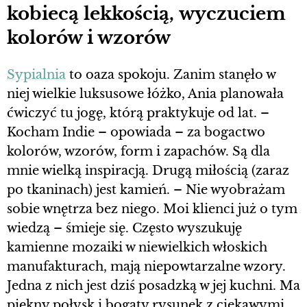
kobiecą lekkością, wyczuciem
kolorów i wzorów
Sypialnia
to oaza spokoju. Zanim stanęło w
niej wielkie luksusowe łóżko, Ania planowała
ćwiczyć tu jogę, którą praktykuje od lat. –
Kocham Indie – opowiada – za bogactwo
kolorów, wzorów, form i zapachów. Są dla
mnie wielką inspiracją. Drugą miłością (zaraz
po tkaninach) jest kamień. – Nie wyobrażam
sobie wnętrza bez niego. Moi klienci już o tym
wiedzą – śmieje się. Często wyszukuję
kamienne mozaiki w niewielkich włoskich
manufakturach, mają niepowtarzalne wzory.
Jedna z nich jest dziś posadzką w jej kuchni. Ma
piękny połysk i bogaty rysunek z ciekawymi