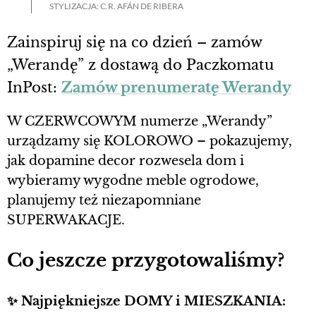
STYLIZACJA: C.R. AFÁN DE RIBERA
Zainspiruj się na co dzień – zamów
„Werandę” z dostawą do Paczkomatu
InPost:
Zamów prenumeratę Werandy
W CZERWCOWYM numerze „Werandy”
urządzamy się KOLOROWO – pokazujemy,
jak dopamine decor rozwesela dom i
wybieramy wygodne meble ogrodowe,
planujemy też niezapomniane
SUPERWAKACJE.
Co jeszcze przygotowaliśmy?
✨
Najpiękniejsze DOMY i MIESZKANIA: