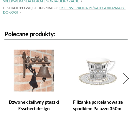
SKLEP.WERANDA.PL/KATEGORIA/DEKORACJE
KLIKNIJ PO WIĘCEJ INSPIRACJI:
SKLEP.WERANDA.PL/KATEGORIA/MATY-
DO-JOGI
Polecane produkty:
Dzwonek żeliwny ptaszki
Filiżanka porcelanowa ze
Esschert design
spodkiem Palazzo 350ml