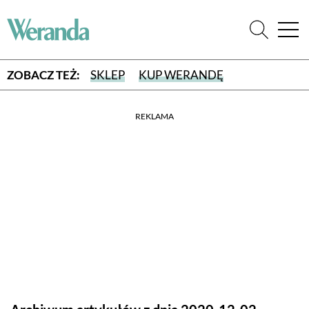
ZOBACZ TEŻ:
SKLEP
KUP WERANDĘ
REKLAMA
WYBIERZ TYP WYDANIA
WYDANIE DRUKOWANE
aktualny numer z dostawą do domu
E-WYDANIE PDF
przeglądaj bezpośrednio na Twoim komputerze lub urządzeniu
mobilnym