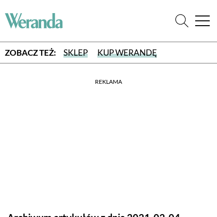
ZOBACZ TEŻ:
SKLEP
KUP WERANDĘ
REKLAMA
WYBIERZ TYP WYDANIA
WYDANIE DRUKOWANE
aktualny numer z dostawą do domu
E-WYDANIE PDF
przeglądaj bezpośrednio na Twoim komputerze lub urządzeniu
mobilnym