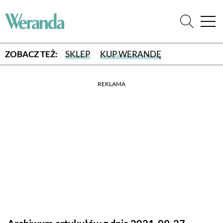
ZOBACZ TEŻ:
SKLEP
KUP WERANDĘ
REKLAMA
WYBIERZ TYP WYDANIA
WYDANIE DRUKOWANE
aktualny numer z dostawą do domu
E-WYDANIE PDF
przeglądaj bezpośrednio na Twoim komputerze lub urządzeniu
mobilnym