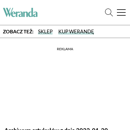
ZOBACZ TEŻ:
SKLEP
KUP WERANDĘ
REKLAMA
WYBIERZ TYP WYDANIA
WYDANIE DRUKOWANE
aktualny numer z dostawą do domu
E-WYDANIE PDF
przeglądaj bezpośrednio na Twoim komputerze lub urządzeniu
mobilnym