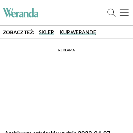
ZOBACZ TEŻ:
SKLEP
KUP WERANDĘ
REKLAMA
WYBIERZ TYP WYDANIA
WYDANIE DRUKOWANE
aktualny numer z dostawą do domu
E-WYDANIE PDF
przeglądaj bezpośrednio na Twoim komputerze lub urządzeniu
mobilnym