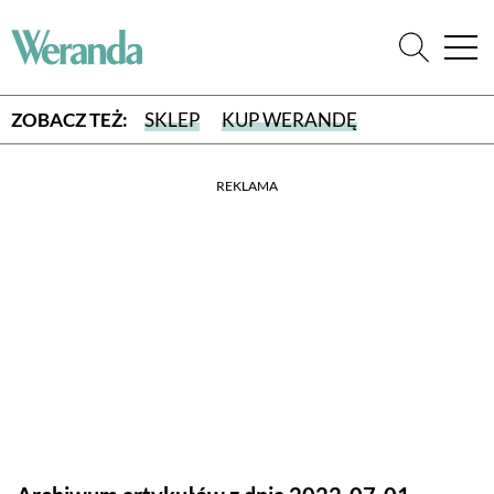
ZOBACZ TEŻ:
SKLEP
KUP WERANDĘ
REKLAMA
WYBIERZ TYP WYDANIA
WYDANIE DRUKOWANE
aktualny numer z dostawą do domu
E-WYDANIE PDF
przeglądaj bezpośrednio na Twoim komputerze lub urządzeniu
mobilnym