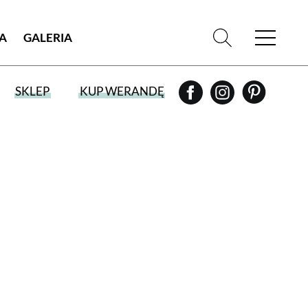
IA
GALERIA
SKLEP
KUP WERANDĘ
WYBIERZ TYP WYDANIA
WYDANIE DRUKOWANE
aktualny numer z dostawą do domu
E-WYDANIE PDF
przeglądaj bezpośrednio na Twoim
komputerze lub urządzeniu mobilnym