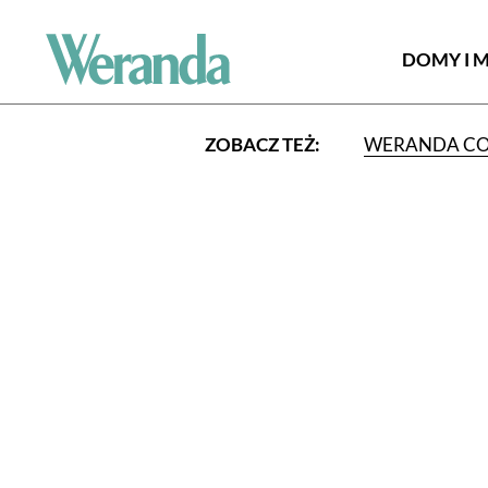
DOMY I 
ZOBACZ TEŻ:
WERANDA C