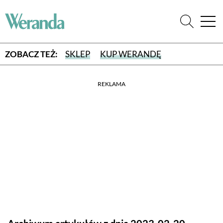
ZOBACZ TEŻ:
SKLEP
KUP WERANDĘ
REKLAMA
WYBIERZ TYP WYDANIA
WYDANIE DRUKOWANE
aktualny numer z dostawą do domu
E-WYDANIE PDF
przeglądaj bezpośrednio na Twoim komputerze lub urządzeniu
mobilnym