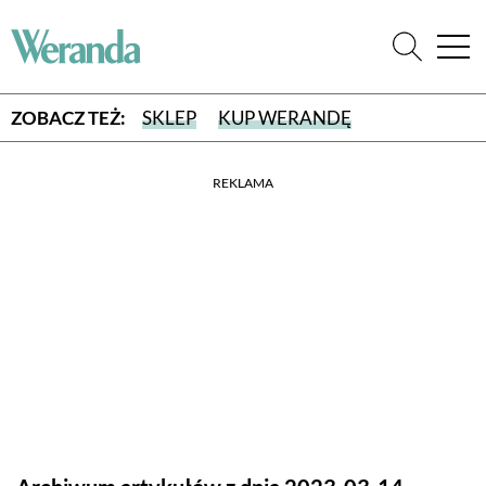
ZOBACZ TEŻ:
SKLEP
KUP WERANDĘ
REKLAMA
WYBIERZ TYP WYDANIA
WYDANIE DRUKOWANE
aktualny numer z dostawą do domu
E-WYDANIE PDF
przeglądaj bezpośrednio na Twoim komputerze lub urządzeniu
mobilnym