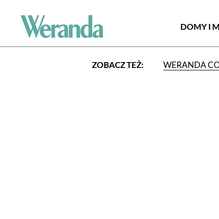
DOMY I 
ZOBACZ TEŻ:
WERANDA C