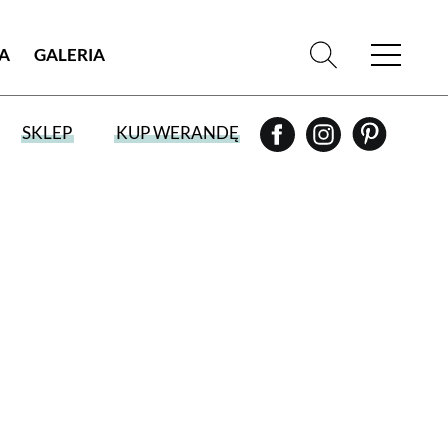
IA
GALERIA
SKLEP
KUP WERANDĘ
WYBIERZ TYP WYDANIA
WYDANIE DRUKOWANE
aktualny numer z dostawą do domu
E-WYDANIE PDF
przeglądaj bezpośrednio na Twoim
komputerze lub urządzeniu mobilnym