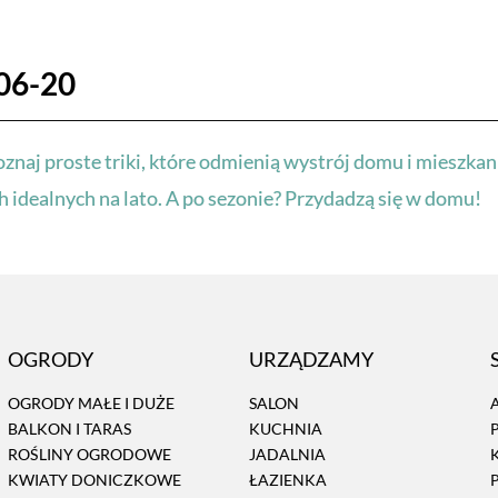
06-20
naj proste triki, które odmienią wystrój domu i mieszkan
 idealnych na lato. A po sezonie? Przydadzą się w domu!
OGRODY
URZĄDZAMY
OGRODY MAŁE I DUŻE
SALON
BALKON I TARAS
KUCHNIA
ROŚLINY OGRODOWE
JADALNIA
KWIATY DONICZKOWE
ŁAZIENKA