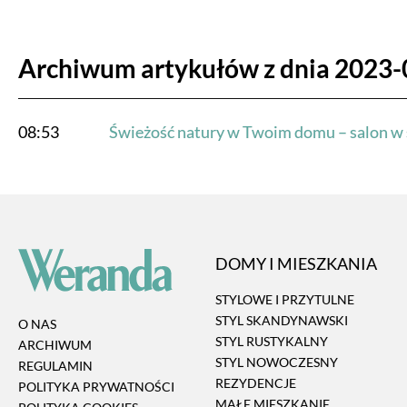
Archiwum artykułów z dnia 2023-
08:53
Świeżość natury w Twoim domu – salon w st
DOMY I MIESZKANIA
STYLOWE I PRZYTULNE
STYL SKANDYNAWSKI
O NAS
STYL RUSTYKALNY
ARCHIWUM
STYL NOWOCZESNY
REGULAMIN
REZYDENCJE
POLITYKA PRYWATNOŚCI
MAŁE MIESZKANIE