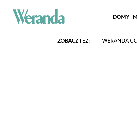
DOMY I 
ZOBACZ TEŻ:
WERANDA C