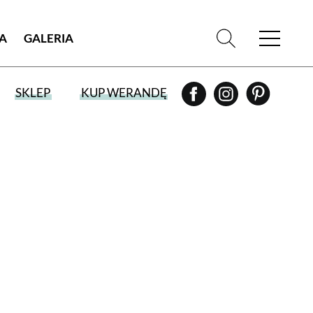
IA
GALERIA
SKLEP
KUP WERANDĘ
WYBIERZ TYP WYDANIA
WYDANIE DRUKOWANE
aktualny numer z dostawą do domu
E-WYDANIE PDF
przeglądaj bezpośrednio na Twoim
komputerze lub urządzeniu mobilnym