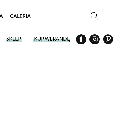
IA
GALERIA
SKLEP
KUP WERANDĘ
WYBIERZ TYP WYDANIA
WYDANIE DRUKOWANE
aktualny numer z dostawą do domu
E-WYDANIE PDF
przeglądaj bezpośrednio na Twoim
komputerze lub urządzeniu mobilnym