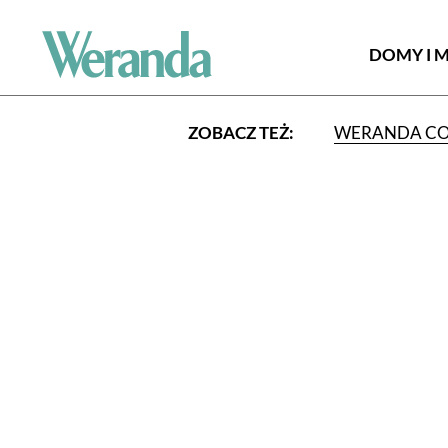
DOMY I 
ZOBACZ TEŻ:
WERANDA C