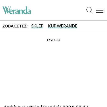
ZOBACZ TEŻ:
SKLEP
KUP WERANDĘ
REKLAMA
WYBIERZ TYP WYDANIA
WYDANIE DRUKOWANE
aktualny numer z dostawą do domu
E-WYDANIE PDF
przeglądaj bezpośrednio na Twoim komputerze lub urządzeniu
mobilnym