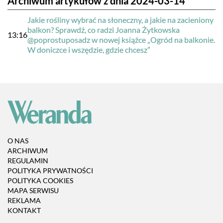
Archiwum artykułów z dnia 2024-03-14
Jakie rośliny wybrać na słoneczny, a jakie na zacieniony
balkon? Sprawdź, co radzi Joanna Żytkowska
13:16
@poprostuposadz w nowej książce „Ogród na balkonie.
W doniczce i wszędzie, gdzie chcesz”
O NAS
ARCHIWUM
REGULAMIN
POLITYKA PRYWATNOŚCI
POLITYKA COOKIES
MAPA SERWISU
REKLAMA
KONTAKT