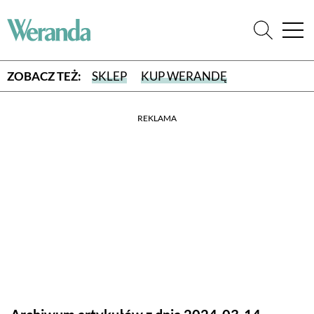
ZOBACZ TEŻ:
SKLEP
KUP WERANDĘ
REKLAMA
WYBIERZ TYP WYDANIA
WYDANIE DRUKOWANE
aktualny numer z dostawą do domu
E-WYDANIE PDF
przeglądaj bezpośrednio na Twoim komputerze lub urządzeniu
mobilnym