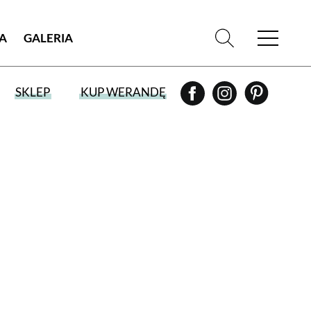
IA
GALERIA
SKLEP
KUP WERANDĘ
WYBIERZ TYP WYDANIA
WYDANIE DRUKOWANE
aktualny numer z dostawą do domu
E-WYDANIE PDF
przeglądaj bezpośrednio na Twoim
komputerze lub urządzeniu mobilnym