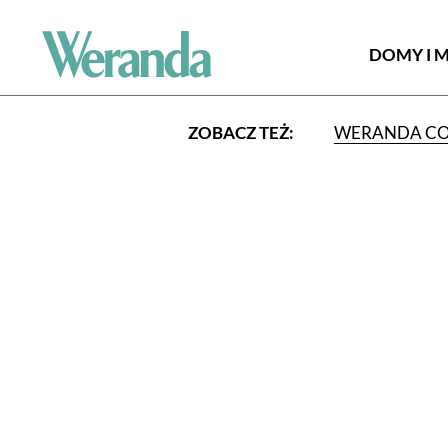
DOMY I 
ZOBACZ TEŻ:
WERANDA C