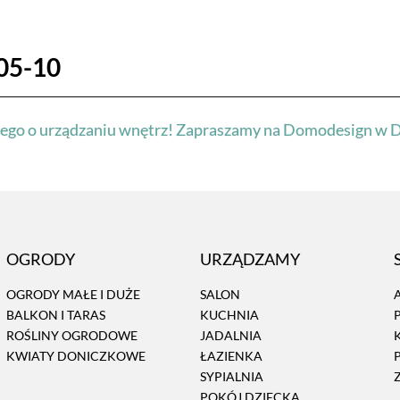
05-10
kiego o urządzaniu wnętrz! Zapraszamy na Domodesign w
OGRODY
URZĄDZAMY
OGRODY MAŁE I DUŻE
SALON
BALKON I TARAS
KUCHNIA
ROŚLINY OGRODOWE
JADALNIA
KWIATY DONICZKOWE
ŁAZIENKA
SYPIALNIA
POKÓJ DZIECKA