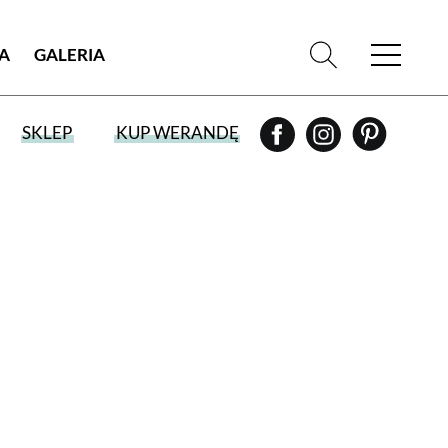
IA
GALERIA
SKLEP
KUP WERANDĘ
WYBIERZ TYP WYDANIA
WYDANIE DRUKOWANE
aktualny numer z dostawą do domu
E-WYDANIE PDF
przeglądaj bezpośrednio na Twoim
komputerze lub urządzeniu mobilnym