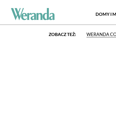
DOMY I 
ZOBACZ TEŻ:
WERANDA C