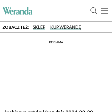
ZOBACZ TEŻ:
SKLEP
KUP WERANDĘ
REKLAMA
WYBIERZ TYP WYDANIA
WYDANIE DRUKOWANE
aktualny numer z dostawą do domu
E-WYDANIE PDF
przeglądaj bezpośrednio na Twoim komputerze lub urządzeniu
mobilnym