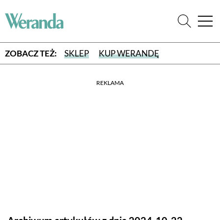
ZOBACZ TEŻ:
SKLEP
KUP WERANDĘ
REKLAMA
WYBIERZ TYP WYDANIA
WYDANIE DRUKOWANE
aktualny numer z dostawą do domu
E-WYDANIE PDF
przeglądaj bezpośrednio na Twoim komputerze lub urządzeniu
mobilnym