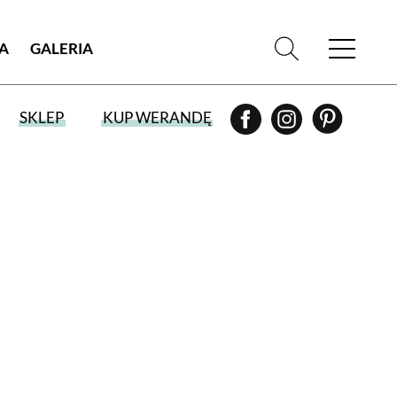
IA
GALERIA
SKLEP
KUP WERANDĘ
WYBIERZ TYP WYDANIA
WYDANIE DRUKOWANE
aktualny numer z dostawą do domu
E-WYDANIE PDF
przeglądaj bezpośrednio na Twoim
komputerze lub urządzeniu mobilnym