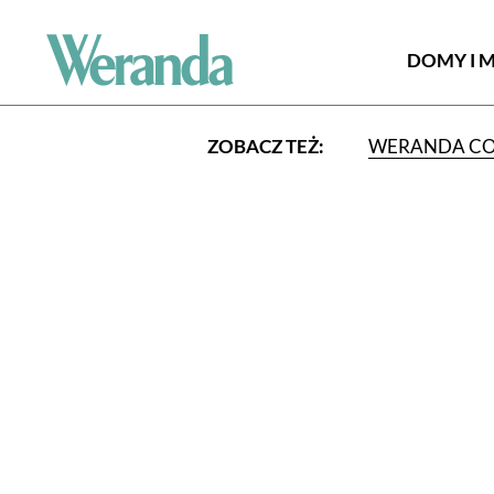
DOMY I 
ZOBACZ TEŻ:
WERANDA C