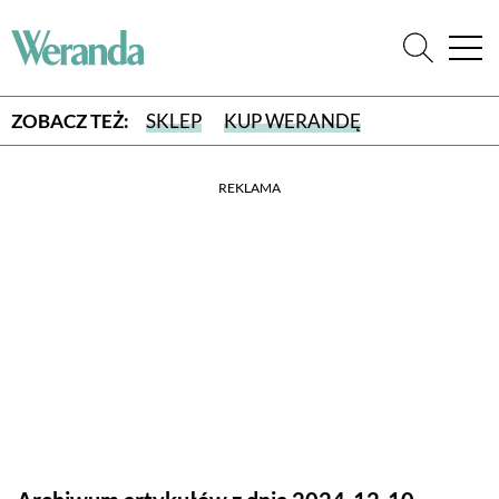
ZOBACZ TEŻ:
SKLEP
KUP WERANDĘ
REKLAMA
WYBIERZ TYP WYDANIA
WYDANIE DRUKOWANE
aktualny numer z dostawą do domu
E-WYDANIE PDF
przeglądaj bezpośrednio na Twoim komputerze lub urządzeniu
mobilnym