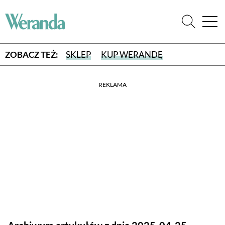
ZOBACZ TEŻ:
SKLEP
KUP WERANDĘ
REKLAMA
WYBIERZ TYP WYDANIA
WYDANIE DRUKOWANE
aktualny numer z dostawą do domu
E-WYDANIE PDF
przeglądaj bezpośrednio na Twoim komputerze lub urządzeniu
mobilnym