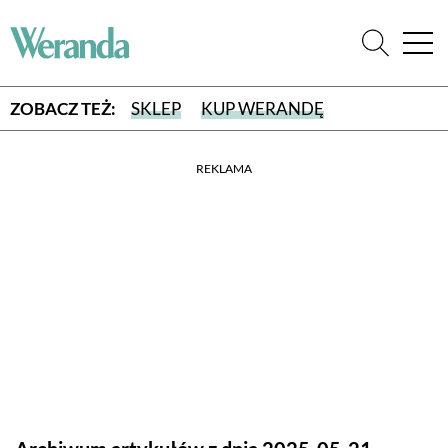
ZOBACZ TEŻ:
SKLEP
KUP WERANDĘ
REKLAMA
WYBIERZ TYP WYDANIA
WYDANIE DRUKOWANE
aktualny numer z dostawą do domu
E-WYDANIE PDF
przeglądaj bezpośrednio na Twoim komputerze lub urządzeniu
mobilnym