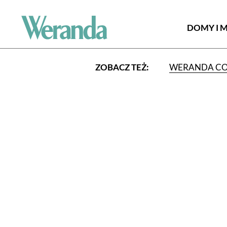
DOMY I 
ZOBACZ TEŻ:
WERANDA C