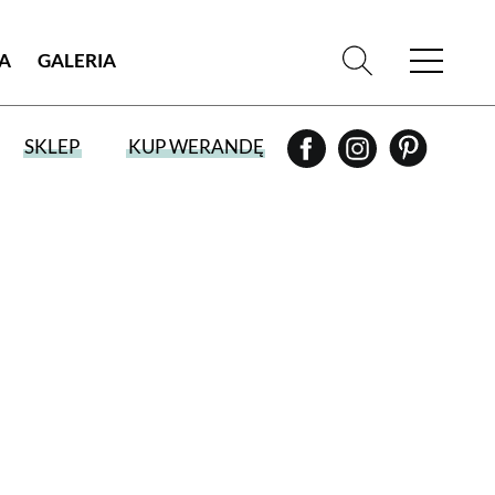
IA
GALERIA
SKLEP
KUP WERANDĘ
WYBIERZ TYP WYDANIA
WYDANIE DRUKOWANE
aktualny numer z dostawą do domu
E-WYDANIE PDF
przeglądaj bezpośrednio na Twoim
komputerze lub urządzeniu mobilnym