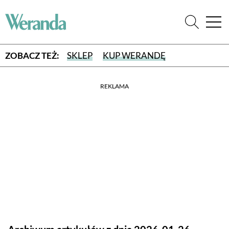
ZOBACZ TEŻ:
SKLEP
KUP WERANDĘ
REKLAMA
WYBIERZ TYP WYDANIA
WYDANIE DRUKOWANE
aktualny numer z dostawą do domu
E-WYDANIE PDF
przeglądaj bezpośrednio na Twoim komputerze lub urządzeniu
mobilnym