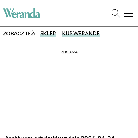
ZOBACZ TEŻ:
SKLEP
KUP WERANDĘ
REKLAMA
WYBIERZ TYP WYDANIA
WYDANIE DRUKOWANE
aktualny numer z dostawą do domu
E-WYDANIE PDF
przeglądaj bezpośrednio na Twoim komputerze lub urządzeniu
mobilnym