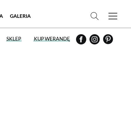
IA
GALERIA
SKLEP
KUP WERANDĘ
WYBIERZ TYP WYDANIA
WYDANIE DRUKOWANE
aktualny numer z dostawą do domu
E-WYDANIE PDF
przeglądaj bezpośrednio na Twoim
komputerze lub urządzeniu mobilnym