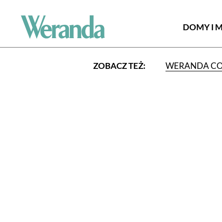
DOMY I 
ZOBACZ TEŻ:
WERANDA C