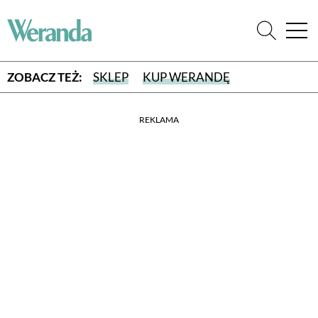
ZOBACZ TEŻ:
SKLEP
KUP WERANDĘ
REKLAMA
WYBIERZ TYP WYDANIA
WYDANIE DRUKOWANE
aktualny numer z dostawą do domu
E-WYDANIE PDF
przeglądaj bezpośrednio na Twoim komputerze lub urządzeniu
mobilnym