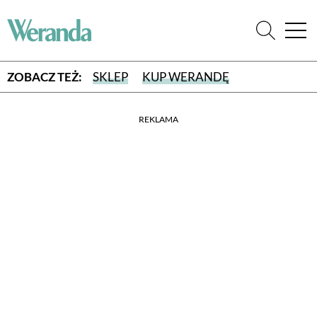
ZOBACZ TEŻ:
SKLEP
KUP WERANDĘ
REKLAMA
WYBIERZ TYP WYDANIA
WYDANIE DRUKOWANE
aktualny numer z dostawą do domu
E-WYDANIE PDF
przeglądaj bezpośrednio na Twoim komputerze lub urządzeniu
mobilnym