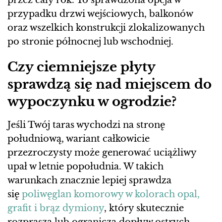
przez cały rok. To sprawdzona opcja w
przypadku drzwi wejściowych, balkonów
oraz wszelkich konstrukcji zlokalizowanych
po stronie północnej lub wschodniej.
Czy ciemniejsze płyty
sprawdzą się nad miejscem do
wypoczynku w ogrodzie?
Jeśli Twój taras wychodzi na stronę
południową, wariant całkowicie
przezroczysty może generować uciążliwy
upał w letnie popołudnia. W takich
warunkach znacznie lepiej sprawdza
się
poliwęglan komorowy w kolorach opal,
grafit i brąz dymiony
, który skutecznie