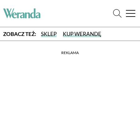
ZOBACZ TEŻ:
SKLEP
KUP WERANDĘ
REKLAMA
WYBIERZ TYP WYDANIA
WYDANIE DRUKOWANE
aktualny numer z dostawą do domu
E-WYDANIE PDF
przeglądaj bezpośrednio na Twoim komputerze lub urządzeniu
mobilnym