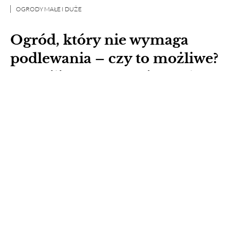
OGRODY MAŁE I DUŻE
Ogród, który nie wymaga
podlewania – czy to możliwe?
Te rośliny przetrwają upały!
Ogród, który nie wymaga podlewania,
brzmi jak marzenie wielu właścicieli
działek i przydomowych rabat. Coraz
częstsze okresy suszy, wysokie
temperatury oraz rosnące koszty zużycia
wody sprawiają, że ogrodnicy coraz
chętniej szukają roślin zdolnych
przetrwać trudne warunki...