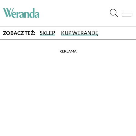
ZOBACZ TEŻ:
SKLEP
KUP WERANDĘ
REKLAMA
WYBIERZ TYP WYDANIA
WYDANIE DRUKOWANE
aktualny numer z dostawą do domu
E-WYDANIE PDF
przeglądaj bezpośrednio na Twoim komputerze lub urządzeniu
mobilnym