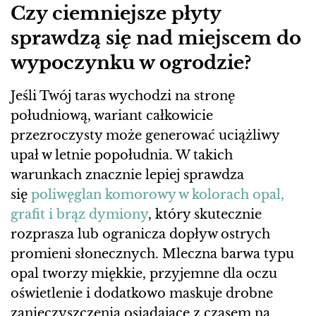
Czy ciemniejsze płyty
sprawdzą się nad miejscem do
wypoczynku w ogrodzie?
Jeśli Twój taras wychodzi na stronę
południową, wariant całkowicie
przezroczysty może generować uciążliwy
upał w letnie popołudnia. W takich
warunkach znacznie lepiej sprawdza
się
poliwęglan komorowy w kolorach opal,
grafit i brąz dymiony
, który skutecznie
rozprasza lub ogranicza dopływ ostrych
promieni słonecznych. Mleczna barwa typu
opal tworzy miękkie, przyjemne dla oczu
oświetlenie i dodatkowo maskuje drobne
zanieczyszczenia osiadające z czasem na