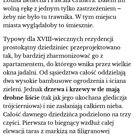
Louisa Benecha i Pascala Cribiera. Dałem im
wolną rękę z jednym tylko zastrzeżeniem –
żeby nie było tu trawnika. W tym miejscu
miasta wyglądałoby to śmiesznie.
Typowy dla XVIII-wiecznych rezydencji
prostokątny dziedziniec przeprojektowano
tak, by bardziej zharmonizować go z
apartamentem, do którego wnika przez wielkie
okna jadalni. Od sąsiedztwa całość oddzielają
dwa wysokie bambusowe ogrodzenia i ściana
zieleni. Jednak
drzewa i krzewy w tle mają
drobne liście
(tak jak jego ukochana glediczja
trójcierniowa) i nie zasłaniają całkiem nieba.
Całość dawnego dziedzińca podzielono na trzy
części. Pierwsza to biegnący wzdłuż całej
elewacji taras z markizą na filigranowej