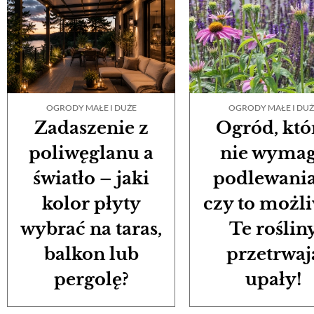
OGRODY MAŁE I DUŻE
OGRODY MAŁE I DUŻ
Zadaszenie z
Ogród, któ
poliwęglanu a
nie wyma
światło – jaki
podlewania
kolor płyty
czy to możl
wybrać na taras,
Te roślin
balkon lub
przetrwaj
pergolę?
upały!