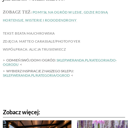
ZOBACZ TEŻ:
POMYSŁ NA OGRÓD W LESIE, GDZIE ROSNĄ
HORTENSJE, WISTERIE I RODODENDRONY
TEKST: BEATA MAJCHROWSKA
ZDJĘCIA: MATTEO CARASSALE/PHOTOFOYER
WSPÓŁPRACA: ALICJA TRUSIEWIECZ
ODMIEŃ SWÓJ DOM I OGRÓD:
SKLEP.WERANDA.PL/KATEGORIA/DO-
OGRODU
WYBIERZ INSPIRACJE Z NASZEGO SKLEPU:
SKLEP.WERANDA.PL/KATEGORIA/OGROD
Zobacz więcej: