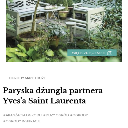
WIĘCEJ ZDJĘĆ Z SESJI
OGRODY MAŁE I DUŻE
Paryska dżungla partnera
Yves’a Saint Laurenta
ARANŻACJA OGRODU
DUŻY OGRÓD
OGRODY
OGRODY INSPIRACJE