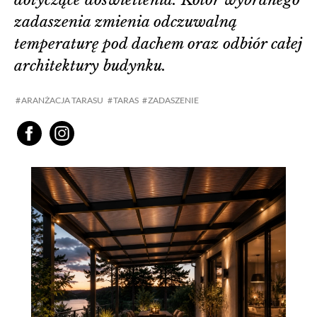
dotyczące doświetlenia. Kolor wybranego
zadaszenia zmienia odczuwalną
temperaturę pod dachem oraz odbiór całej
architektury budynku.
ARANŻACJA TARASU
TARAS
ZADASZENIE