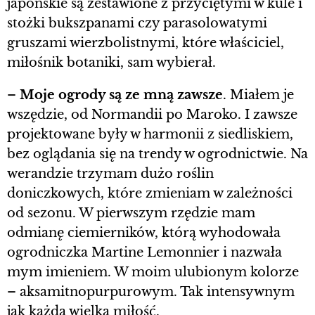
japońskie są zestawione z przyciętymi w kule i
stożki bukszpanami czy parasolowatymi
gruszami wierzbolistnymi, które właściciel,
miłośnik botaniki, sam wybierał.
–
Moje ogrody są ze mną zawsze
. Miałem je
wszędzie, od Normandii po Maroko. I zawsze
projektowane były w harmonii z siedliskiem,
bez oglądania się na trendy w ogrodnictwie. Na
werandzie trzymam dużo roślin
doniczkowych, które zmieniam w zależności
od sezonu. W pierwszym rzędzie mam
odmianę ciemierników, którą wyhodowała
ogrodniczka Martine Lemonnier i nazwała
mym imieniem. W moim ulubionym kolorze
– aksamitnopurpurowym. Tak intensywnym
jak każda wielka miłość.