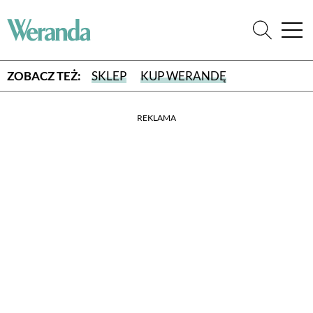
ZOBACZ TEŻ:
SKLEP
KUP WERANDĘ
REKLAMA
WYBIERZ TYP WYDANIA
WYDANIE DRUKOWANE
aktualny numer z dostawą do domu
E-WYDANIE PDF
przeglądaj bezpośrednio na Twoim komputerze lub urządzeniu
mobilnym