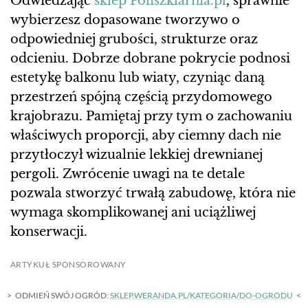
Odwiedzając
sklep Poliszklarnia.pl
, sprawnie
wybierzesz dopasowane tworzywo o
odpowiedniej grubości, strukturze oraz
odcieniu. Dobrze dobrane pokrycie podnosi
estetykę balkonu lub wiaty, czyniąc daną
przestrzeń spójną częścią przydomowego
krajobrazu. Pamiętaj przy tym o zachowaniu
właściwych proporcji, aby ciemny dach nie
przytłoczył wizualnie lekkiej drewnianej
pergoli. Zwrócenie uwagi na te detale
pozwala stworzyć trwałą zabudowę, która nie
wymaga skomplikowanej ani uciążliwej
konserwacji.
ARTYKUŁ SPONSOROWANY
ODMIEŃ SWÓJ OGRÓD:
SKLEP.WERANDA.PL/KATEGORIA/DO-OGRODU