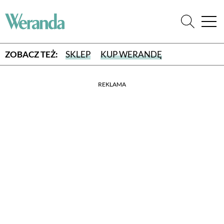
ZOBACZ TEŻ:
SKLEP
KUP WERANDĘ
REKLAMA
WYBIERZ TYP WYDANIA
WYDANIE DRUKOWANE
aktualny numer z dostawą do domu
E-WYDANIE PDF
przeglądaj bezpośrednio na Twoim komputerze lub urządzeniu
mobilnym