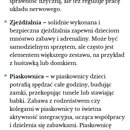
sprawność fizyczną, ale też reguluje pracę
układu nerwowego.
Zjeżdżalnia –
solidnie wykonana i
bezpieczna zjeżdżalnia zapewni dzieciom
mnóstwo zabawy i adrenaliny. Może być
samodzielnym sprzętem, ale często jest
elementem większego zestawu, na przykład
z huśtawką lub domkiem.
Piaskownica –
w piaskownicy dzieci
potrafią spędzać całe godziny, budując
zamki, przekopując tunele lub stawiając
babki. Zabawa z rodzeństwem czy
kolegami w piaskownicy to świetna
aktywność integracyjna, ucząca współpracy
i dzielenia się zabawkami. Piaskownicę