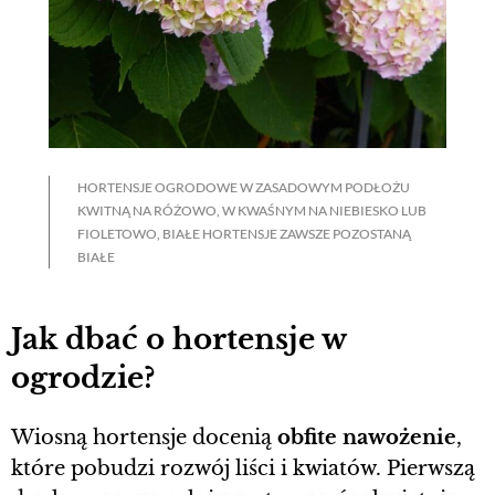
HORTENSJE OGRODOWE W ZASADOWYM PODŁOŻU
KWITNĄ NA RÓŻOWO, W KWAŚNYM NA NIEBIESKO LUB
FIOLETOWO, BIAŁE HORTENSJE ZAWSZE POZOSTANĄ
BIAŁE
Jak dbać o hortensje w
ogrodzie?
Wiosną hortensje docenią
obfite nawożenie
,
które pobudzi rozwój liści i kwiatów. Pierwszą