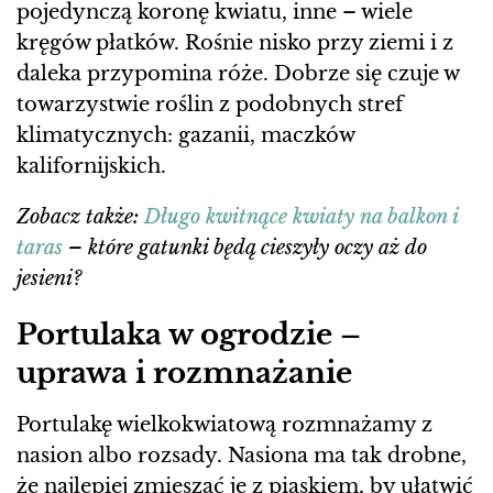
pojedynczą koronę kwiatu, inne – wiele
kręgów płatków. Rośnie nisko przy ziemi i z
daleka przypomina róże. Dobrze się czuje w
towarzystwie roślin z podobnych stref
klimatycznych: gazanii, maczków
kalifornijskich.
Zobacz także:
Długo kwitnące kwiaty na balkon i
taras
– które gatunki będą cieszyły oczy aż do
jesieni?
Portulaka w ogrodzie –
uprawa i rozmnażanie
Portulakę wielkokwiatową rozmnażamy z
nasion albo rozsady. Nasiona ma tak drobne,
że najlepiej zmieszać je z piaskiem, by ułatwić