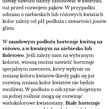
dawkę nawozu należy zastosować w kwietniu,
tuż przed rozwojem pąków. W przypadku
odmian o niebieskich lub różowych kwiatach
kolor zależy od pH podłoża i zawartości jonów
glinu.
W
zasadowym podłożu hortensje kwitną na
różowo, a w kwaśnym na niebiesko lub
fioletowo
. Jeśli zależy nam na wybranym
kolorze, wiosną można nawieźć hortensje
specjalnym nawozem, który wpłynie na
zmianę koloru kwiatów (kiedy pąki się już
rozwiną zmiana kolor kwiatów nie będzie
możliwa). W podłożu o odczynie obojętnym
na jednej roślinie mogą się rozwinąć
wielokolorowe kwiatostany.
Białe hortensje