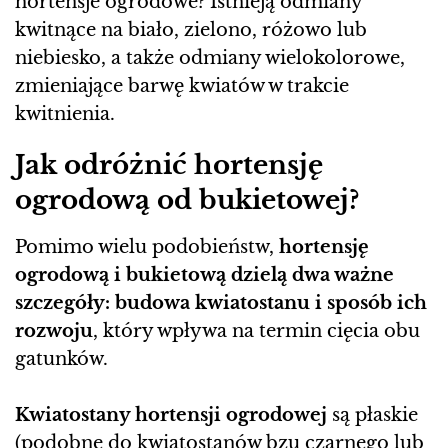
hortensje ogrodowe? Istnieją odmiany
kwitnące na biało, zielono, różowo lub
niebiesko, a także odmiany wielokolorowe,
zmieniające barwę kwiatów w trakcie
kwitnienia.
Jak odróżnić hortensję
ogrodową od bukietowej?
Pomimo wielu podobieństw,
hortensję
ogrodową i bukietową dzielą dwa ważne
szczegóły: budowa kwiatostanu i sposób ich
rozwoju
, który wpływa na termin cięcia obu
gatunków.
Kwiatostany hortensji ogrodowej
są płaskie
(podobne do kwiatostanów bzu czarnego lub