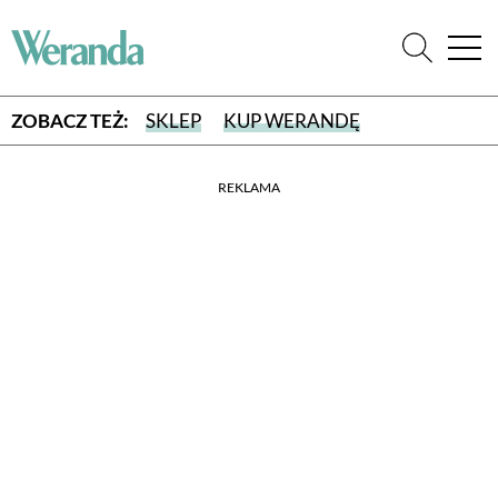
ZOBACZ TEŻ:
SKLEP
KUP WERANDĘ
REKLAMA
WYBIERZ TYP WYDANIA
WYDANIE DRUKOWANE
aktualny numer z dostawą do domu
E-WYDANIE PDF
przeglądaj bezpośrednio na Twoim komputerze lub urządzeniu
mobilnym