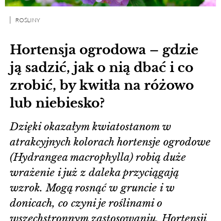
ROŚLINY
Hortensja ogrodowa – gdzie
ją sadzić, jak o nią dbać i co
zrobić, by kwitła na różowo
lub niebiesko?
Dzięki okazałym kwiatostanom w
atrakcyjnych kolorach hortensje ogrodowe
(Hydrangea macrophylla) robią duże
wrażenie i już z daleka przyciągają
wzrok. Mogą rosnąć w gruncie i w
donicach, co czyni je roślinami o
wszechstronnym zastosowaniu. Hortensji