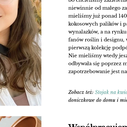
bo chcieliśmy zazieleni
niewinnie od małego za
mieliśmy już ponad 140
kokosowych palików i pa
wynalazków, a na rynku
fanów roślin i designu,
pierwszą kolekcję podpó
Nie mieliśmy wtedy jes
odbywała się poprzez m
zapotrzebowanie jest na
Zobacz też:
Stojak na kwi
doniczkowe do domu i mi