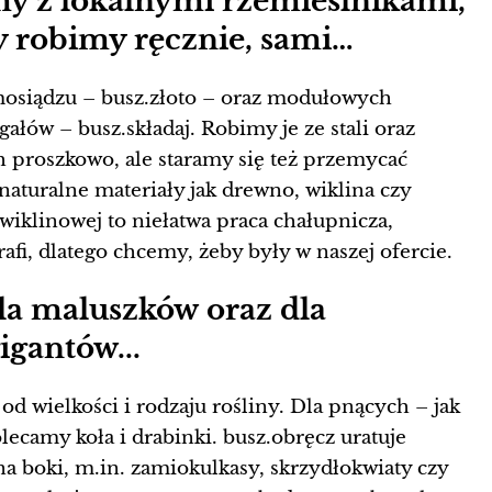
y z lokalnymi rzemieślnikami,
zy robimy ręcznie, sami…
 mosiądzu – busz.złoto – oraz modułowych
ałów – busz.składaj. Robimy je ze stali oraz
proszkowo, ale staramy się też przemycać
naturalne materiały jak drewno, wiklina czy
 wiklinowej to niełatwa praca chałupnicza,
rafi, dlatego chcemy, żeby były w naszej ofercie.
la maluszków oraz dla
gantów...
d wielkości i rodzaju rośliny. Dla pnących – jak
ecamy koła i drabinki. busz.obręcz uratuje
 na boki, m.in. zamiokulkasy, skrzydłokwiaty czy