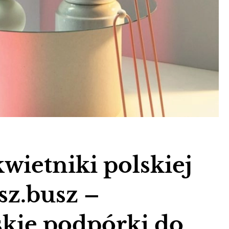
kwietniki polskiej
sz.busz –
skie podpórki do