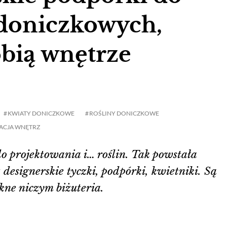
doniczkowych,
obią wnętrze
KWIATY DONICZKOWE
ROŚLINY DONICZKOWE
ACJA WNĘTRZ
do projektowania i… roślin. Tak powstała
designerskie tyczki, podpórki, kwietniki. Są
kne niczym biżuteria.