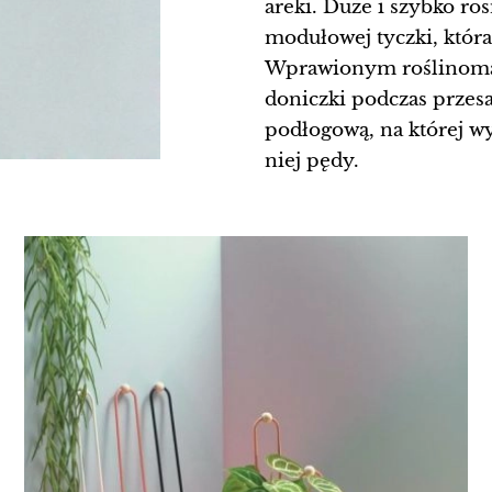
areki. Duże i szybko r
modułowej tyczki, która 
Wprawionym roślinoma
doniczki podczas przesa
podłogową, na której wy
niej pędy.