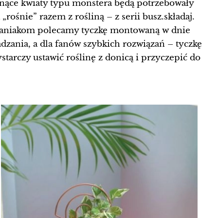
osnące kwiaty typu monstera będą potrzebowały
„rośnie” razem z rośliną – z serii busz.składaj.
niakom polecamy tyczkę montowaną w dnie
dzania, a dla fanów szybkich rozwiązań – tyczkę
starczy ustawić roślinę z donicą i przyczepić do