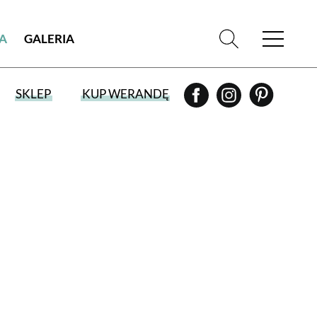
IA
GALERIA
SKLEP
KUP WERANDĘ
WYBIERZ TYP WYDANIA
WYDANIE DRUKOWANE
aktualny numer z dostawą do domu
E-WYDANIE PDF
przeglądaj bezpośrednio na Twoim
komputerze lub urządzeniu mobilnym