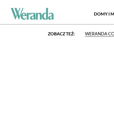
DOMY I 
ZOBACZ TEŻ:
WERANDA C