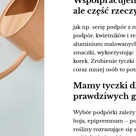
Współpracujem
ale część rzec
jak np. serię podpór z
podpór, kwietników i reg
aluminium malowanych 
smaczki, wykorzystując 
korek. Zrobienie tyczki
coraz mniej osób to pot
Mamy tyczki d
prawdziwych gi
Wybór podpórki zależy o
hoja, epipremnum – pol
rośliny rozrastające się