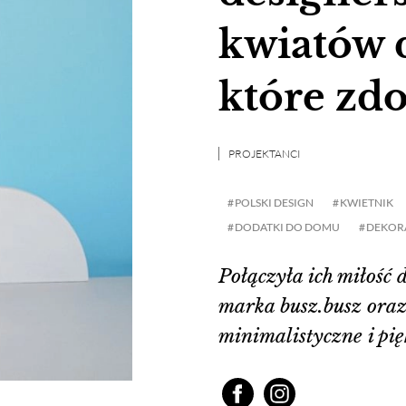
kwiatów 
które zd
PROJEKTANCI
POLSKI DESIGN
KWIETNIK
DODATKI DO DOMU
DEKOR
Połączyła ich miłość 
marka busz.busz oraz 
minimalistyczne i pię