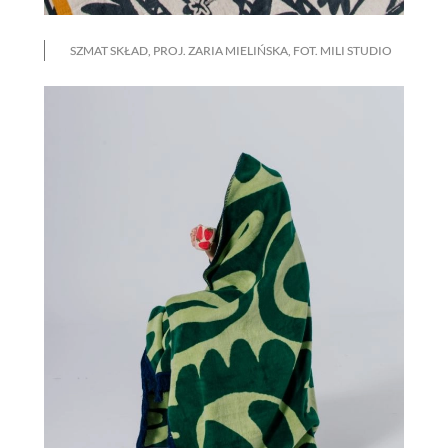
SZMAT SKŁAD, PROJ. ZARIA MIELIŃSKA, FOT. MILI STUDIO