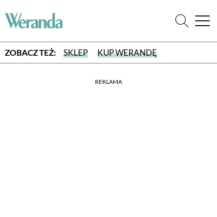
ZOBACZ TEŻ:
SKLEP
KUP WERANDĘ
REKLAMA
WYBIERZ TYP WYDANIA
WYDANIE DRUKOWANE
aktualny numer z dostawą do domu
E-WYDANIE PDF
przeglądaj bezpośrednio na Twoim komputerze lub urządzeniu
mobilnym