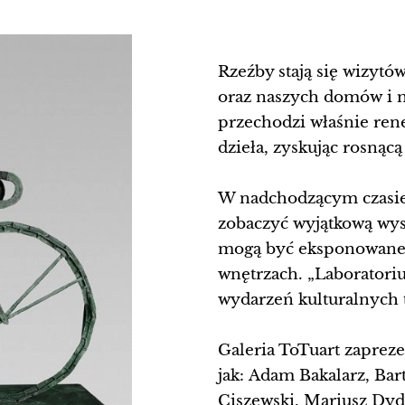
Rzeźby stają się wizyt
oraz naszych domów i m
przechodzi właśnie rene
dzieła, zyskując rosnącą 
W nadchodzącym czasie 
zobaczyć wyjątkową wyst
mogą być eksponowane z
wnętrzach. „Laborator
wydarzeń kulturalnych 
Galeria ToTuart zapreze
jak: Adam Bakalarz, Bar
Ciszewski, Mariusz Dy