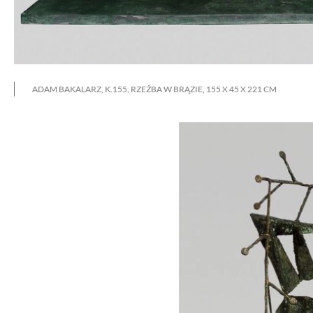
ADAM BAKALARZ, K.155, RZEŹBA W BRĄZIE, 155 X 45 X 221 CM