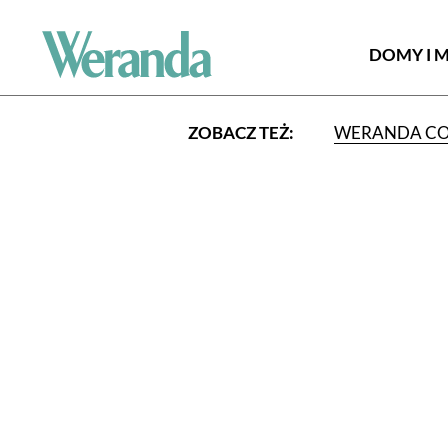
DOMY I 
ZOBACZ TEŻ:
WERANDA C