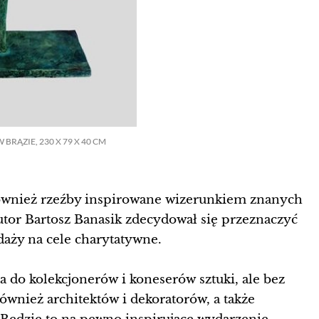
BRĄZIE, 230 X 79 X 40 CM
również rzeźby inspirowane wizerunkiem znanych
autor Bartosz Banasik zdecydował się przeznaczyć
daży na cele charytatywne.
 do kolekcjonerów i koneserów sztuki, ale bez
również architektów i dekoratorów, a także