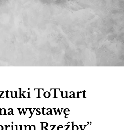
ztuki ToTuart
 na wystawę
orium Rzeźby”