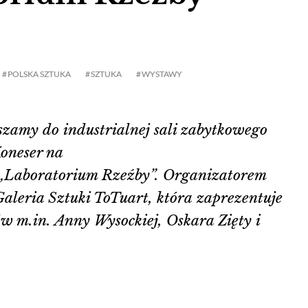
POLSKA SZTUKA
SZTUKA
WYSTAWY
aszamy do industrialnej sali zabytkowego
oneser na
„Laboratorium Rzeźby”. Organizatorem
Galeria Sztuki ToTuart, która zaprezentuje
ów m.in. Anny Wysockiej, Oskara Zięty i