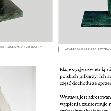
I PLUS EDYCJA 1 Z 8, 80 X 27 X
ADAM BAKALARZ, R1G, RZEŹBA W 
Ekspozycję uświetnią 
polskich piłkarzy. Ich 
część dochodu ze sprze
Wystawa jest adresowana
wątpienia zainteresuje 