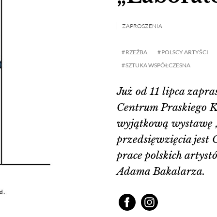
ZAPROSZENIA
RZEŹBA
POLSCY ARTYŚCI
SZTUKA WSPÓŁCZESNA
Już od 11 lipca zapr
Centrum Praskiego K
wyjątkową wystawę 
przedsięwzięcia jest 
prace polskich artyst
Adama Bakalarza.