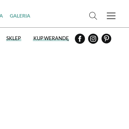
IA
GALERIA
SKLEP
KUP WERANDĘ
WYBIERZ TYP WYDANIA
WYDANIE DRUKOWANE
aktualny numer z dostawą do domu
E-WYDANIE PDF
przeglądaj bezpośrednio na Twoim
komputerze lub urządzeniu mobilnym