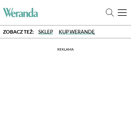
ZOBACZ TEŻ:
SKLEP
KUP WERANDĘ
REKLAMA
WYBIERZ TYP WYDANIA
WYDANIE DRUKOWANE
aktualny numer z dostawą do domu
E-WYDANIE PDF
przeglądaj bezpośrednio na Twoim komputerze lub urządzeniu
mobilnym