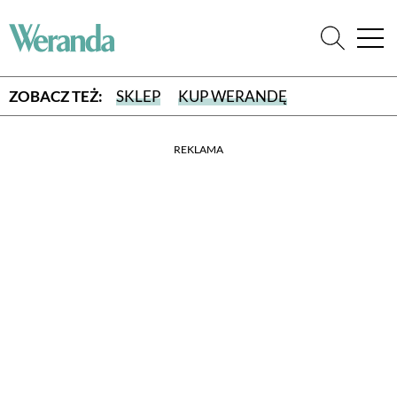
ZOBACZ TEŻ:
SKLEP
KUP WERANDĘ
REKLAMA
WYBIERZ TYP WYDANIA
WYDANIE DRUKOWANE
aktualny numer z dostawą do domu
E-WYDANIE PDF
przeglądaj bezpośrednio na Twoim komputerze lub urządzeniu
mobilnym