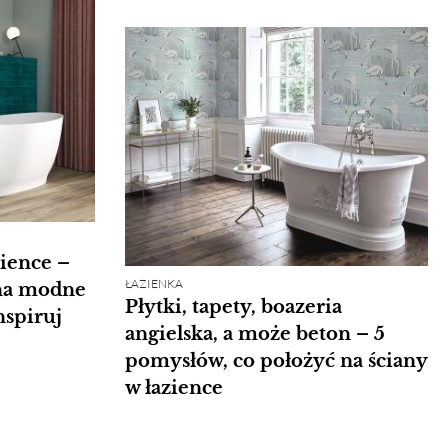
zience –
ŁAZIENKA
na modne
Płytki, tapety, boazeria
nspiruj
angielska, a może beton – 5
pomysłów, co położyć na ściany
w łazience