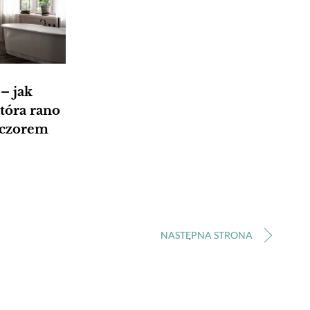
– jak
która rano
eczorem