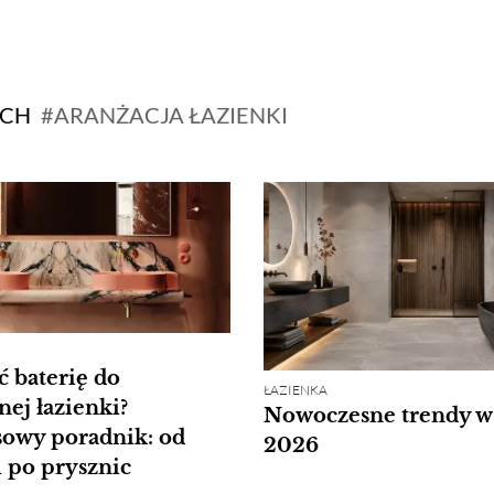
YCH
ARANŻACJA ŁAZIENKI
ć baterię do
ŁAZIENKA
ej łazienki?
Nowoczesne trendy w
owy poradnik: od
2026
 po prysznic