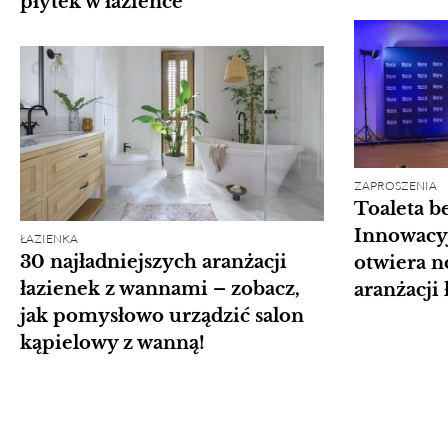
płytek w łazience
ZAPROSZENIA
Toaleta be
Innowacy
ŁAZIENKA
30 najładniejszych aranżacji
otwiera n
łazienek z wannami – zobacz,
aranżacji 
jak pomysłowo urządzić salon
kąpielowy z wanną!