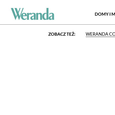
DOMY I 
ZOBACZ TEŻ:
WERANDA C