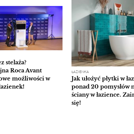
z stelaża?
jna Roca Avant
ŁAZIENKA
owe możliwości w
Jak ułożyć płytki w ła
łazienek!
ponad 20 pomysłów 
ściany w łazience. Zai
się!