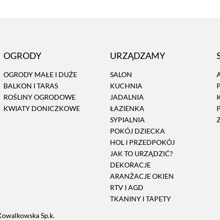
OGRODY
URZĄDZAMY
OGRODY MAŁE I DUŻE
SALON
BALKON I TARAS
KUCHNIA
ROŚLINY OGRODOWE
JADALNIA
KWIATY DONICZKOWE
ŁAZIENKA
SYPIALNIA
POKÓJ DZIECKA
HOL I PRZEDPOKÓJ
JAK TO URZĄDZIĆ?
DEKORACJE
ARANŻACJE OKIEN
RTV I AGD
TKANINY I TAPETY
Kowalkowska Sp.k.