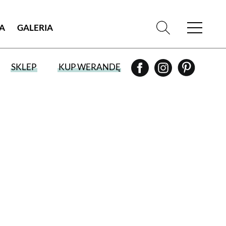
IA
GALERIA
SKLEP
KUP WERANDĘ
WYBIERZ TYP WYDANIA
WYDANIE DRUKOWANE
aktualny numer z dostawą do domu
E-WYDANIE PDF
przeglądaj bezpośrednio na Twoim
komputerze lub urządzeniu mobilnym