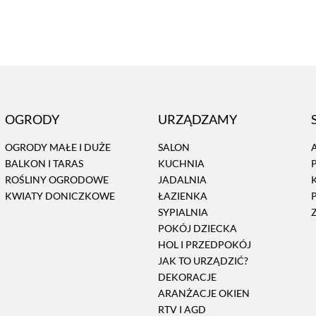
OGRODY
URZĄDZAMY
OGRODY MAŁE I DUŻE
SALON
BALKON I TARAS
KUCHNIA
ROŚLINY OGRODOWE
JADALNIA
KWIATY DONICZKOWE
ŁAZIENKA
SYPIALNIA
POKÓJ DZIECKA
HOL I PRZEDPOKÓJ
JAK TO URZĄDZIĆ?
DEKORACJE
ARANŻACJE OKIEN
RTV I AGD