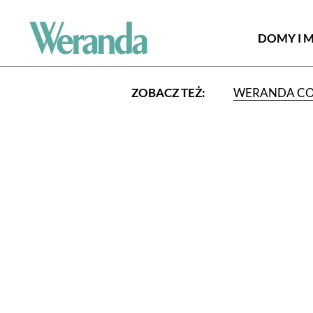
DOMY I 
ZOBACZ TEŻ:
WERANDA C