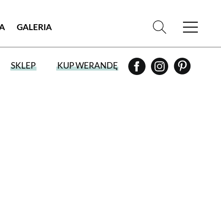
IA
GALERIA
SKLEP
KUP WERANDĘ
WYBIERZ TYP WYDANIA
WYDANIE DRUKOWANE
aktualny numer z dostawą do domu
E-WYDANIE PDF
przeglądaj bezpośrednio na Twoim
komputerze lub urządzeniu mobilnym