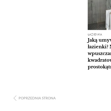
ŁAZIENKA
Jaką umy
łazienki?
wpuszczan
kwadrato
prostokąt