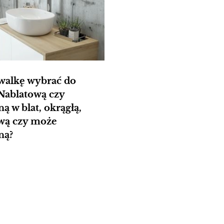
walkę wybrać do
 Nablatową czy
ą w blat, okrągłą,
wą czy może
ną?