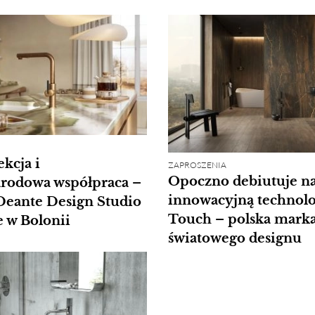
kcja i
ZAPROSZENIA
Opoczno debiutuje na
rodowa współpraca –
innowacyjną technolo
Deante Design Studio
Touch – polska marka
e w Bolonii
światowego designu