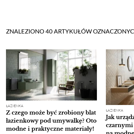
ZNALEZIONO 40 ARTYKUŁÓW
OZNACZONY
ŁAZIENKA
ŁAZIENKA
Z czego może być zrobiony blat
Jak urządz
łazienkowy pod umywalkę? Oto
czarnymi
modne i praktyczne materiały!
na modne 