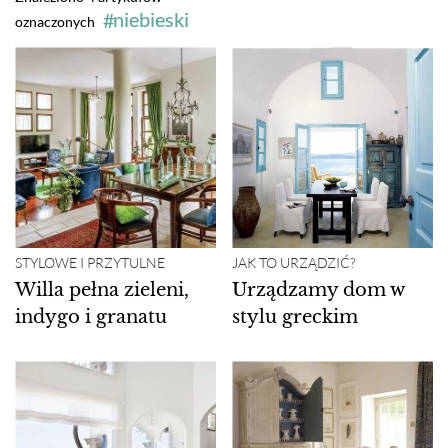
niebieski
oznaczonych
STYLOWE I PRZYTULNE
JAK TO URZĄDZIĆ?
Willa pełna zieleni,
Urządzamy dom w
indygo i granatu
stylu greckim