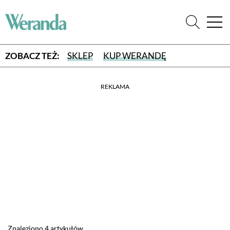
ZOBACZ TEŻ:
SKLEP
KUP WERANDĘ
REKLAMA
WYBIERZ TYP WYDANIA
WYDANIE DRUKOWANE
aktualny numer z dostawą do domu
E-WYDANIE PDF
przeglądaj bezpośrednio na Twoim komputerze lub urządzeniu
mobilnym
Znaleziono 4 artykułów