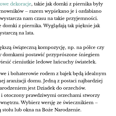
owe dekoracje
, takie jak domki z piernika były
omowników – razem wypiekano je i ozdabiano
 wystarcza nam czasu na takie przyjemności.
 domki z piernika. Wyglądają tak pięknie jak
starczą na lata.
iększą świąteczną kompozycję, np. na półce czy
zy domkami postawić przyprószone śniegiem
iesić cieniutkie ledowe łańcuchy światełek.
we i bohaterowie rodem z bajek będą idealnym
j aranżacji domu. Jedną z postaci najbardziej
arodzeniem jest Dziadek do orzechów.
 i otoczony prawdziwymi orzechami stworzy
wnętrzu. Wybierz wersję ze świecznikiem –
ą stołu lub okna na Boże Narodzenie.