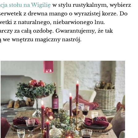
cja stołu na Wigilię
w stylu rustykalnym, wybierz
serwetek z drewna mango o wyrazistej korze. Do
wetki z naturalnego, niebarwionego lnu.
rczy za całą ozdobę. Gwarantujemy, że tak
ą we wnętrzu magiczny nastrój.