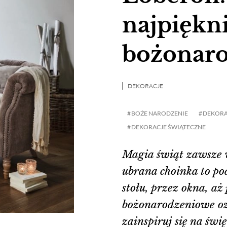
najpiękni
bożonaro
DEKORACJE
BOŻE NARODZENIE
DEKORA
DEKORACJE ŚWIĄTECZNE
Magia świąt zawsze 
ubrana choinka to po
stołu, przez okna, a
bożonarodzeniowe ozd
zainspiruj się na świę