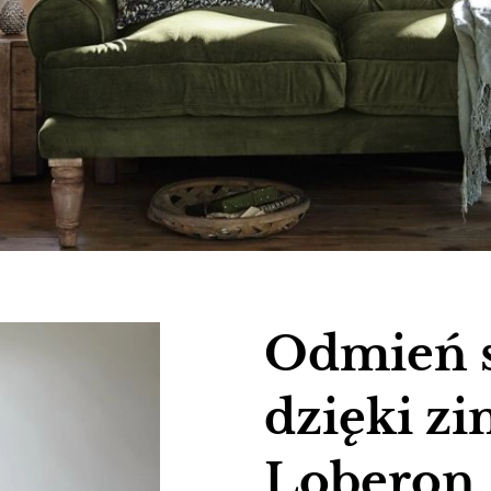
Odmień s
dzięki zi
Loberon. 