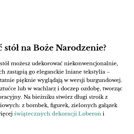
 stół na Boże Narodzenie?
stół możesz udekorować niekonwencjonalnie,
h zastąpią go eleganckie lniane tekstylia –
ostatnie pięknie wyglądają w wersji burgundowej.
sztućce lub w wachlarz i doczep ozdobę, tworząc
acyjny. Na bieżniku stwórz długi stroik z
iowych: z bombek, figurek, zielonych gałązek
więcej
świątecznych dekoracji Loberon
i