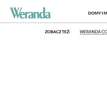
DOMY I 
ZOBACZ TEŻ:
WERANDA C