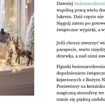
Dawniej
bożonarodzeni
wspólną pracą wielu d
lukrem. Dziś często nie
Sięgnij zatem po gotowe
świąteczne wypieki, a wy
Jeśli chcesz stworzyć w
parapecie, warto międ
drzewka, a nad nimi zaw
Figurki bożonarodzenio
dopełnieniem świąteczne
kojarzonych z Bożym N
Postawiony na kominku
magiczną atmosferę we 
stanie się piękną ozdob