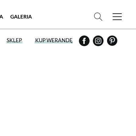
IA
GALERIA
SKLEP
KUP WERANDĘ
WYBIERZ TYP WYDANIA
WYDANIE DRUKOWANE
aktualny numer z dostawą do domu
E-WYDANIE PDF
przeglądaj bezpośrednio na Twoim
komputerze lub urządzeniu mobilnym