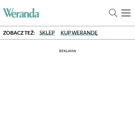
ZOBACZ TEŻ:
SKLEP
KUP WERANDĘ
REKLAMA
WYBIERZ TYP WYDANIA
WYDANIE DRUKOWANE
aktualny numer z dostawą do domu
E-WYDANIE PDF
przeglądaj bezpośrednio na Twoim komputerze lub urządzeniu
mobilnym